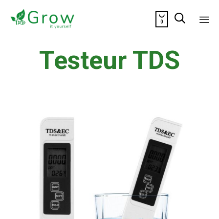


0
Sk
Testeur TDS
to
co