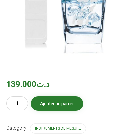
139.000
د.ت
quantité
Ajouter au panier
de
Testeur
TDS
Category:
INSTRUMENTS DE MESURE