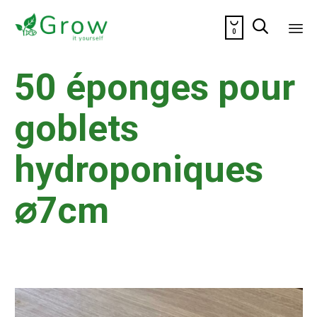


0
Sk
50 éponges pour
to
co
goblets
hydroponiques
⌀7cm