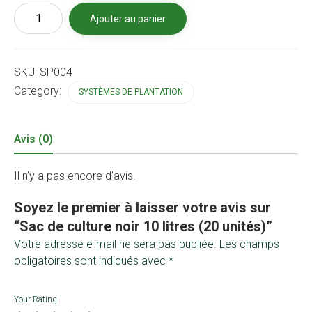
quantité
Ajouter au panier
de
Sac
de
culture
SKU:
SP004
noir
10
Category:
SYSTÈMES DE PLANTATION
litres
(20
unités)
Avis (0)
Il n’y a pas encore d’avis.
Soyez le premier à laisser votre avis sur
“Sac de culture noir 10 litres (20 unités)”
Votre adresse e-mail ne sera pas publiée.
Les champs
obligatoires sont indiqués avec
*
Your Rating