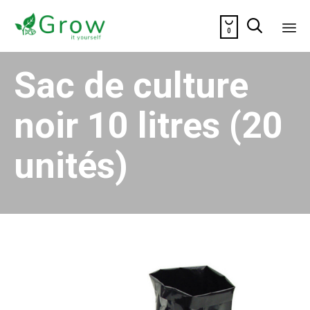


0
Sk
Sac de culture
to
co
noir 10 litres (20
unités)