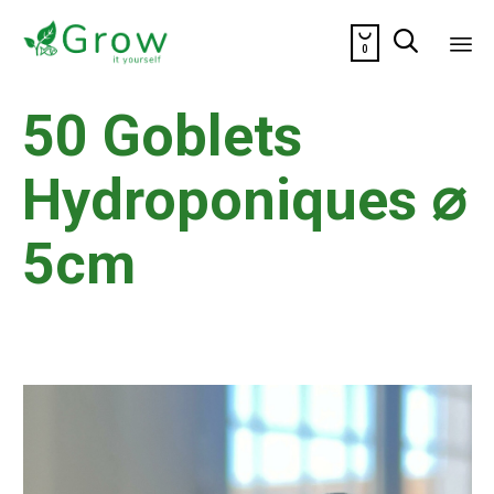


0
Sk
50 Goblets
to
co
Hydroponiques ⌀
5cm