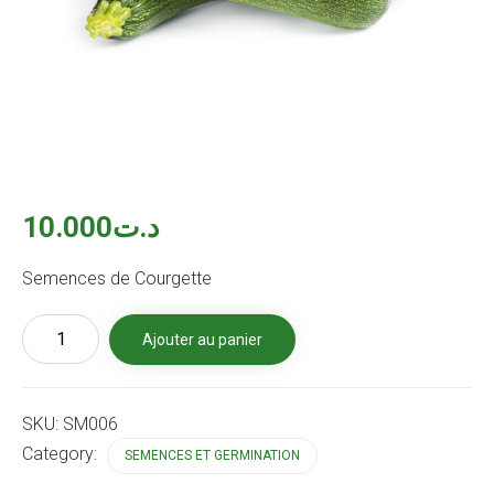
10.000
د.ت
Semences de Courgette
quantité
Ajouter au panier
de
Semence
de
Courgette
SKU:
SM006
Category:
SEMENCES ET GERMINATION