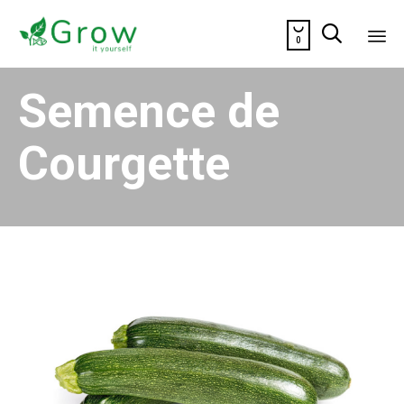


0
Sk
Semence de
to
co
Courgette