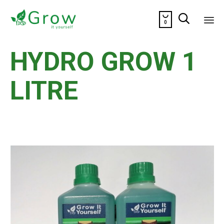


0
Sk
HYDRO GROW 1
to
co
LITRE