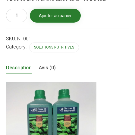
quantité
Ajouter au panier
de
HYDRO
GROW
1
SKU:
NT001
LITRE
Category:
SOLUTIONS NUTRITIVES
Description
Avis (0)