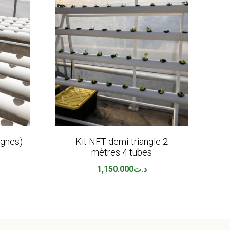
ignes)
Kit NFT demi-triangle 2
K
mètres 4 tubes
1,150.000
د.ت