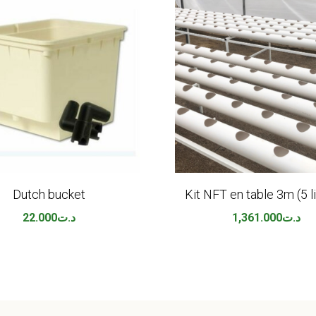
Dutch bucket
Kit NFT en table 3m (5 l
22.000
د.ت
1,361.000
د.ت