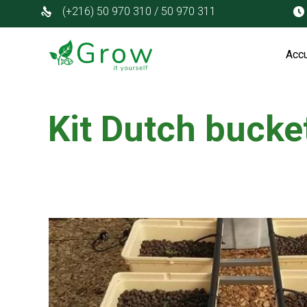
(+216) 50 970 310 / 50 970 311
Accu
Kit Dutch bucke