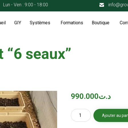
Lun - Ven : 9:00 - 18:00
info@grow
eil
GIY
Systèmes
Formations
Boutique
Con
t “6 seaux”
990.000
د.ت
quantité
Ajouter au pan
de
Kit
Dutch