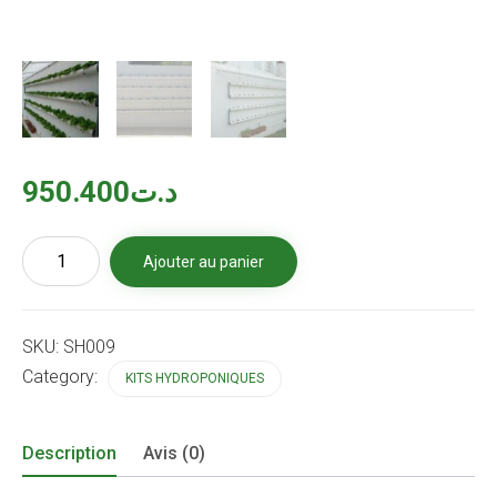
950.400
د.ت
quantité
Ajouter au panier
de
Kit
NFT
Mural
SKU:
SH009
3
tubes
Category:
KITS HYDROPONIQUES
de
4
mètres
Description
Avis (0)