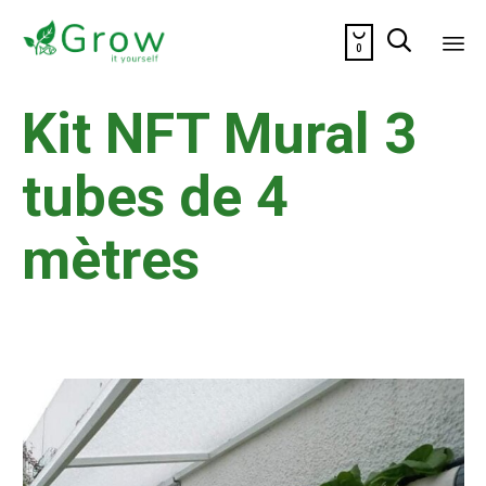


0
Sk
Kit NFT Mural 3
to
co
tubes de 4
mètres